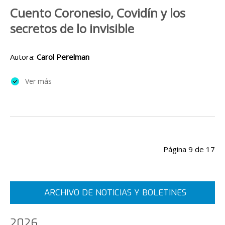
Cuento Coronesio, Covidín y los
secretos de lo invisible
Autora:
Carol Perelman
Ver más
Página 9 de 17
Inicio
Anterior
4
5
6
7
8
9
10
11
12
13
ARCHIVO DE NOTICIAS Y BOLETINES
Siguiente
Final
2026