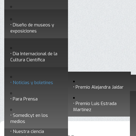
Testimonios
Servicios
Congresos
Acceso para Socios
Diseño de museos y
Consejo Directivo
exposiciones
Socios vigentes
Divulgación
Divisiones
Talleres y cursos para
profesionales
formar divulgadores
Día Internacional de la
Cultura Científica
Noticias
Historia
Otros servicios
Experimentos en línea
Noticias y boletines
Premios a divulgadores
Premio Alejandra Jaidar
Ligas de interés
Contacto
Para Prensa
Inicio
Noticias
Está aquí:
•
•
Noticias y boletines
Premio Luis Estrada
Museo Chiapas de
Martínez
Ciencia y Tecnología
Somedicyt en los
medios
Nuestra ciencia