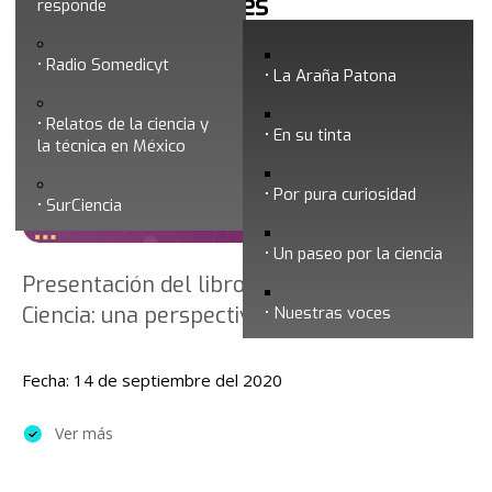
Noticias y boletines
responde
Radio Somedicyt
La Araña Patona
Relatos de la ciencia y
En su tinta
la técnica en México
Por pura curiosidad
SurCiencia
Un paseo por la ciencia
Presentación del libro "Comunicación de la
Ciencia: una perspectiva global"
Nuestras voces
Fecha: 14 de septiembre del 2020
Ver más