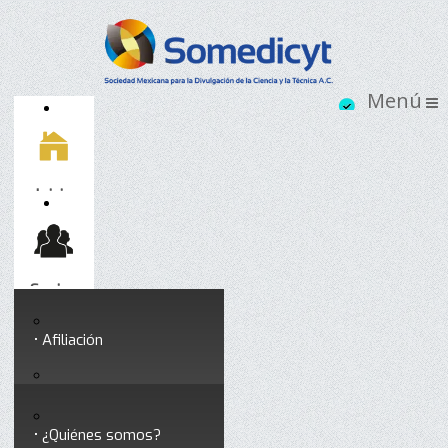
Inicio
Socios
Afiliación
Somedicyt
Coloquios y seminarios
¿Quiénes somos?