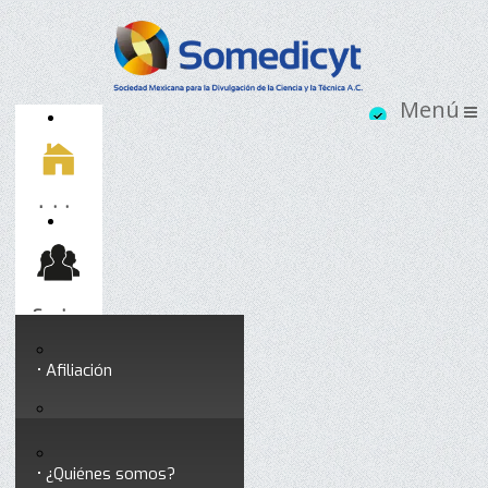
Inicio
Socios
Afiliación
Somedicyt
Coloquios y seminarios
¿Quiénes somos?