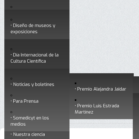
Testimonios
Servicios
Congresos
Acceso para Socios
Diseño de museos y
Consejo Directivo
exposiciones
Socios vigentes
Divulgación
Divisiones
Talleres y cursos para
profesionales
formar divulgadores
Día Internacional de la
Cultura Científica
Noticias
Historia
Otros servicios
Experimentos en línea
Noticias y boletines
Premios a divulgadores
Premio Alejandra Jaidar
Ligas de interés
Contacto
Para Prensa
Inicio
Noticias y boletines
Está aquí:
•
Premio Luis Estrada
Museo Chiapas de
Martínez
•
Archivo de noticias y boletines
Ciencia y Tecnología
Somedicyt en los
medios
Nuestra ciencia