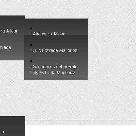
ra Jaidar
Alejandra Jaidar
strada
Ganadores del premio
Luis Estrada Martínez
Alejandra Jaidar
Ganadores del premio
Luis Estrada Martínez
na