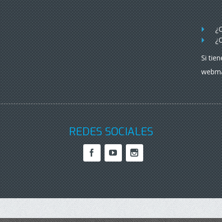
¿O
¿O
Si tie
webma
REDES SOCIALES