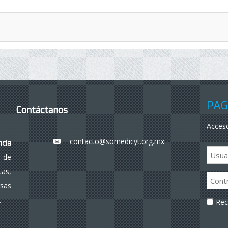
PÁG
Contáctanos
Acceso
contacto@somedicyt.org.mx
___
ncia
 de
as,
rsas
.
Re