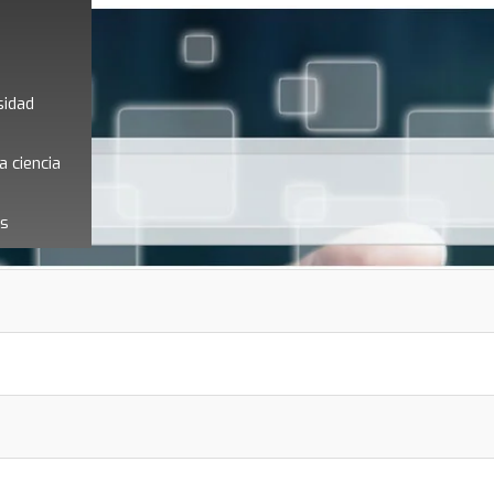
sidad
a ciencia
es