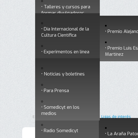
Talleres y cursos para
Divulgación
Historia
formar divulgadores
Premios a divulgadores
Día Internacional de la
Otros servicios
Premio Alejand
Cultura Científica
Premio Luis E
Experimentos en línea
Noticias
Martínez
Ligas de interés
Noticias y boletines
Museo Chiapas de
Para Prensa
Ciencia y Tecnología
Contacto
Somedicyt en los
Nuestra ciencia
medios
responde
Inicio
Divulgación
Está aquí:
•
•
Ligas de interés
Radio Somedicyt
La Araña Pato