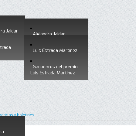
ra Jaidar
Alejandra Jaidar
strada
Ganadores del premio
Luis Estrada Martínez
Alejandra Jaidar
Ganadores del premio
Luis Estrada Martínez
noticias y boletines
na