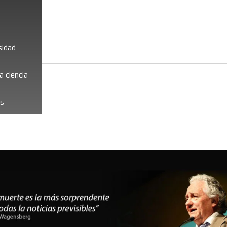
sidad
a ciencia
es