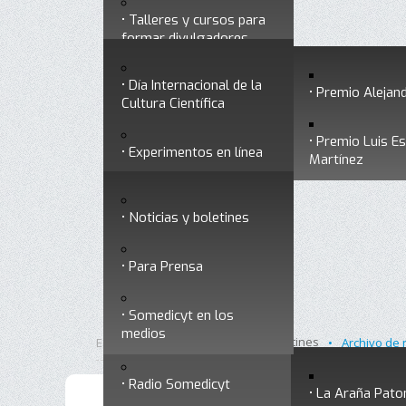
Talleres y cursos para
Divulgación
Historia
formar divulgadores
Premios a divulgadores
Día Internacional de la
Otros servicios
Premio Alejand
Cultura Científica
Premio Luis E
Experimentos en línea
Noticias
Martínez
Ligas de interés
Noticias y boletines
Museo Chiapas de
Para Prensa
Ciencia y Tecnología
Contacto
Somedicyt en los
Nuestra ciencia
medios
responde
Inicio
Noticias y boletines
Está aquí:
•
•
Archivo de 
Radio Somedicyt
La Araña Pato