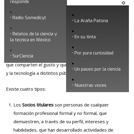
Afiliación
responde
Radio Somedicyt
La Araña Patona
Relatos de la ciencia y
En su tinta
la técnica en México
Por pura curiosidad
SurCiencia
Los
socios de la SOMEDICyT
son personas o instituciones
que comparten el gusto y quehacer de comunicar la ciencia
Un paseo por la ciencia
y la tecnología a distintos públicos.
Nuestras voces
Existe cuatro tipos:
Los
Socios titulares
son personas de cualquier
formación profesional formal y no formal, que
demuestren, a través de su perfil, intereses y
habilidades, que han desarrollado actividades de