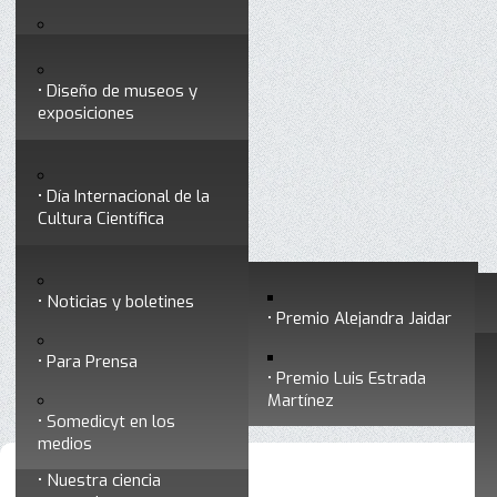
Testimonios
Servicios
Congresos
Acceso para Socios
Diseño de museos y
Consejo Directivo
exposiciones
Socios vigentes
Divulgación
Divisiones
Talleres y cursos para
profesionales
formar divulgadores
Día Internacional de la
Cultura Científica
Noticias
Historia
Otros servicios
Experimentos en línea
Noticias y boletines
Premios a divulgadores
Premio Alejandra Jaidar
Ligas de interés
Contacto
Para Prensa
Inicio
Socios
Está aquí:
•
•
Afiliación
Premio Luis Estrada
Museo Chiapas de
Martínez
Ciencia y Tecnología
Somedicyt en los
medios
Nuestra ciencia