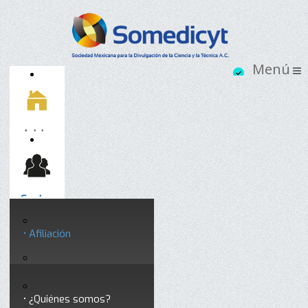
Inicio
Socios
Afiliación
Somedicyt
Coloquios y seminarios
¿Quiénes somos?