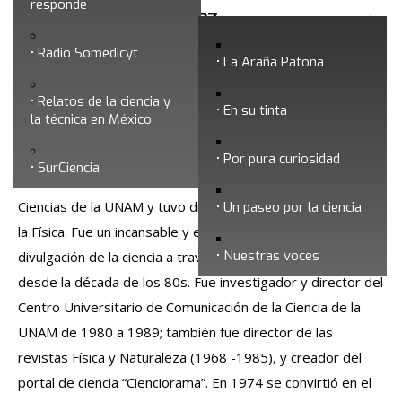
responde
Luis Estrada Martínez
Radio Somedicyt
La Araña Patona
Relatos de la ciencia y
En su tinta
la técnica en México
Por pura curiosidad
SurCiencia
Luis Estrada Martínez estudió Física en la Facultad de
Ciencias de la UNAM y tuvo diversos logros en el campo de
Un paseo por la ciencia
la Física. Fue un incansable y entusiasta promotor de la
Nuestras voces
divulgación de la ciencia a través de diversos proyectos
desde la década de los 80s. Fue investigador y director del
Centro Universitario de Comunicación de la Ciencia de la
UNAM de 1980 a 1989; también fue director de las
revistas Física y Naturaleza (1968 -1985), y creador del
portal de ciencia “Cienciorama”. En 1974 se convirtió en el