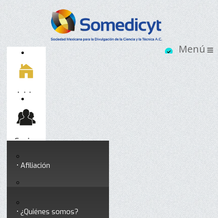
Inicio
Socios
Afiliación
Somedicyt
Coloquios y seminarios
¿Quiénes somos?