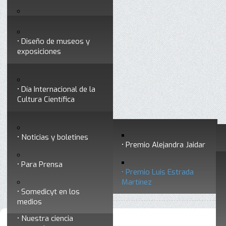
Testimonios
Servicios
Congresos
Acceso para Socios
Diseño de museos y
Consejo Directivo
exposiciones
Socios vigentes
Divulgación
Divisiones
Talleres y cursos para
profesionales
formar divulgadores
Día Internacional de la
Cultura Científica
Noticias
Historia
Otros servicios
Experimentos en línea
Noticias y boletines
Premios a divulgadores
Premio Alejandra Jaidar
Ligas de interés
Contacto
Para Prensa
Inicio
Somedicyt
Premios a divulgadores
Está aquí:
•
•
•
Premio Luis Estrada
Museo Chiapas de
Premio Luis Estrada Martínez
Martínez
•
Luis Estrada Martínez
Ciencia y Tecnología
Somedicyt en los
medios
Nuestra ciencia