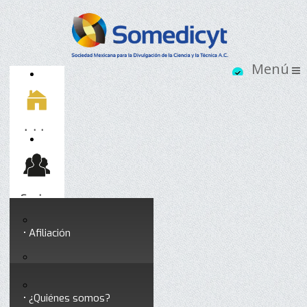
Inicio
Socios
Afiliación
Somedicyt
Coloquios y seminarios
¿Quiénes somos?