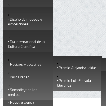
Testimonios
Servicios
Congresos
Acceso para Socios
Diseño de museos y
Consejo Directivo
exposiciones
Socios vigentes
Divulgación
Divisiones
Talleres y cursos para
profesionales
formar divulgadores
Día Internacional de la
Cultura Científica
Noticias
Historia
Otros servicios
Experimentos en línea
Noticias y boletines
Premios a divulgadores
Premio Alejandra Jaidar
Ligas de interés
Contacto
Para Prensa
Inicio
Noticias y boletines
Está aquí:
•
Premio Luis Estrada
Museo Chiapas de
Martínez
•
Archivo de noticias y boletines
Ciencia y Tecnología
Somedicyt en los
medios
Nuestra ciencia