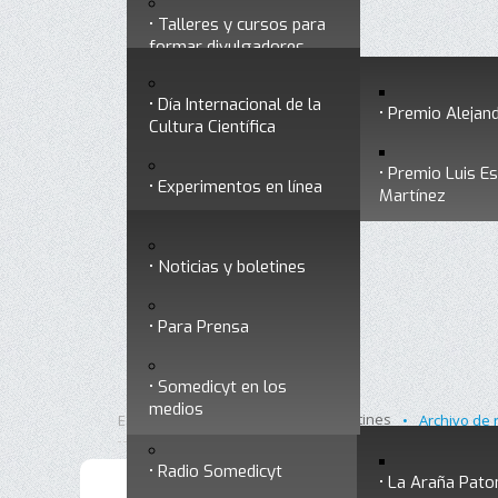
Talleres y cursos para
Divulgación
Historia
formar divulgadores
Premios a divulgadores
Día Internacional de la
Otros servicios
Premio Alejand
Cultura Científica
Premio Luis E
Experimentos en línea
Noticias
Martínez
Ligas de interés
Noticias y boletines
Museo Chiapas de
Para Prensa
Ciencia y Tecnología
Contacto
Somedicyt en los
Nuestra ciencia
medios
responde
Inicio
Noticias y boletines
Está aquí:
•
•
Archivo de 
Radio Somedicyt
La Araña Pato