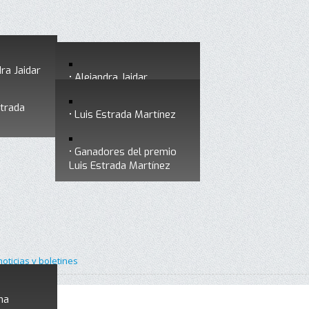
ra Jaidar
Alejandra Jaidar
strada
Ganadores del premio
Luis Estrada Martínez
Alejandra Jaidar
Ganadores del premio
Luis Estrada Martínez
noticias y boletines
na