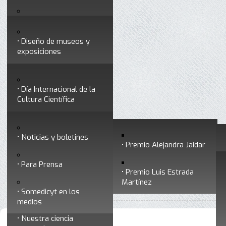
Testimonios
Servicios
Congresos
Acceso para Socios
Diseño de museos y
Consejo Directivo
exposiciones
Socios vigentes
Divulgación
Divisiones
Talleres y cursos para
profesionales
formar divulgadores
Día Internacional de la
Cultura Científica
Noticias
Historia
Otros servicios
Experimentos en línea
Noticias y boletines
Premios a divulgadores
Premio Alejandra Jaidar
Ligas de interés
Contacto
Para Prensa
Inicio
Noticias y boletines
Está aquí:
•
Premio Luis Estrada
Museo Chiapas de
Martínez
•
Archivo de noticias y boletines
Ciencia y Tecnología
Somedicyt en los
medios
Nuestra ciencia