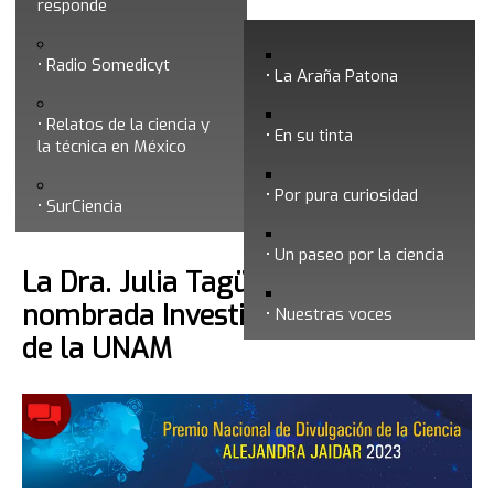
responde
Marzo 2024
Radio Somedicyt
La Araña Patona
Relatos de la ciencia y
En su tinta
la técnica en México
Por pura curiosidad
Búsqueda
SurCiencia
Un paseo por la ciencia
La Dra. Julia Tagüeña Parga es
nombrada Investigadora Emérita
Nuestras voces
de la UNAM