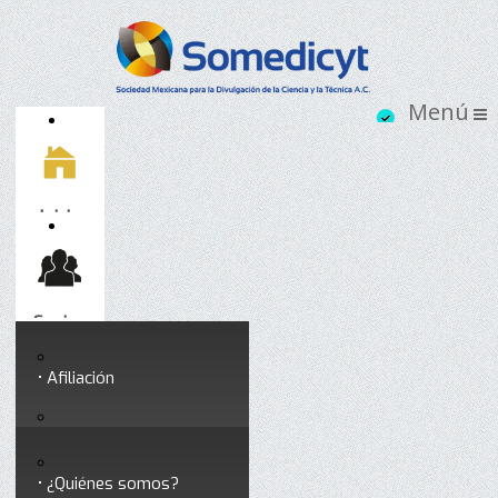
Inicio
Socios
Afiliación
Somedicyt
Coloquios y seminarios
¿Quiénes somos?