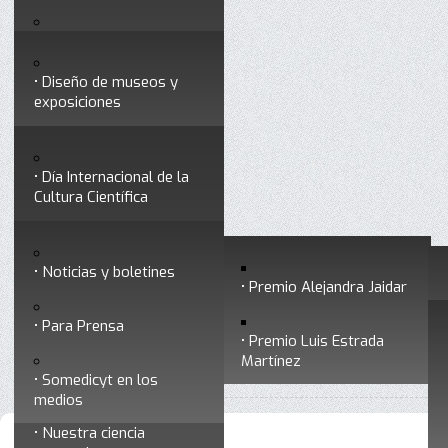
Testimonios
Servicios
Congresos
Acceso para Socios
Diseño de museos y
Consejo Directivo
exposiciones
Socios vigentes
Divulgación
Divisiones
Talleres y cursos para
profesionales
formar divulgadores
Día Internacional de la
Cultura Científica
Noticias
Historia
Otros servicios
Experimentos en línea
Noticias y boletines
Premios a divulgadores
Premio Alejandra Jaidar
Ligas de interés
Contacto
Para Prensa
Inicio
Noticias y boletines
Está aquí:
•
Premio Luis Estrada
Museo Chiapas de
Martínez
•
Archivo de noticias y boletines
Ciencia y Tecnología
Somedicyt en los
medios
Nuestra ciencia