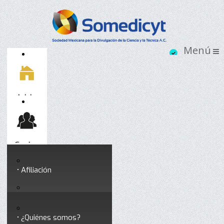
Inicio
Socios
Afiliación
Somedicyt
Coloquios y seminarios
¿Quiénes somos?