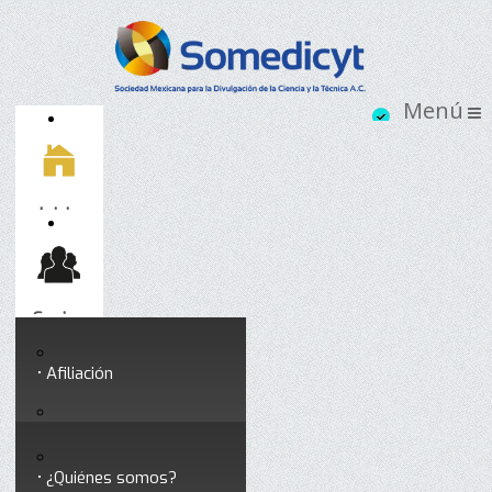
Inicio
Socios
Afiliación
Somedicyt
Coloquios y seminarios
¿Quiénes somos?