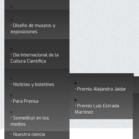
Testimonios
Servicios
Congresos
Acceso para Socios
Diseño de museos y
Consejo Directivo
exposiciones
Socios vigentes
Divulgación
Divisiones
Talleres y cursos para
profesionales
formar divulgadores
Día Internacional de la
Cultura Científica
Noticias
Historia
Otros servicios
Experimentos en línea
Noticias y boletines
Premios a divulgadores
Premio Alejandra Jaidar
Ligas de interés
Contacto
Para Prensa
Inicio
Noticias y boletines
Está aquí:
•
Premio Luis Estrada
Museo Chiapas de
Martínez
•
Archivo de noticias y boletines
Ciencia y Tecnología
Somedicyt en los
medios
Nuestra ciencia