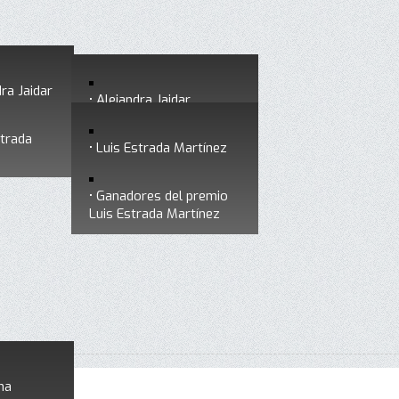
ra Jaidar
Alejandra Jaidar
strada
Ganadores del premio
Luis Estrada Martínez
Alejandra Jaidar
Ganadores del premio
Luis Estrada Martínez
na