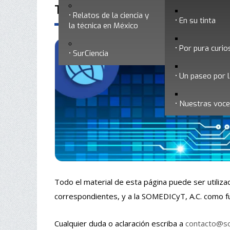
Términos de uso
Relatos de la ciencia y
En su tinta
la técnica en México
Por pura curio
SurCiencia
Un paseo por l
Nuestras voc
Todo el material de esta página puede ser utiliz
correspondientes, y a la SOMEDICyT, A.C. como f
Cualquier duda o aclaración escriba a
contacto@so