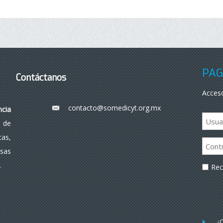
PÁG
Contáctanos
Acceso
contacto@somedicyt.org.mx
___
ncia
 de
as,
rsas
.
Re
¿O