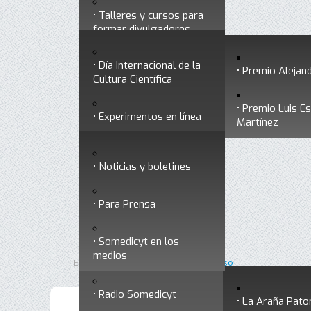
Talleres y cursos para
Divulgación
Historia
formar divulgadores
Premios a divulgadores
Día Internacional de la
Otros servicios
Premio Alejand
Cultura Científica
Premio Luis E
Experimentos en línea
Noticias
Martínez
Ligas de interés
Noticias y boletines
Museo Chiapas de
Para Prensa
Ciencia y Tecnología
Contacto
Somedicyt en los
Nuestra ciencia
medios
responde
Inicio
Está aquí:
•
Términos de uso
Radio Somedicyt
La Araña Pato