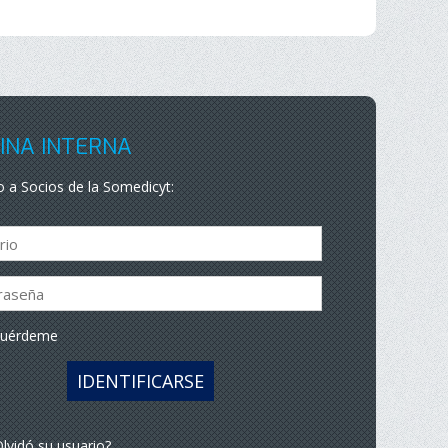
INA INTERNA
 a Socios de la Somedicyt:
cuérdeme
IDENTIFICARSE
lvidó su usuario?