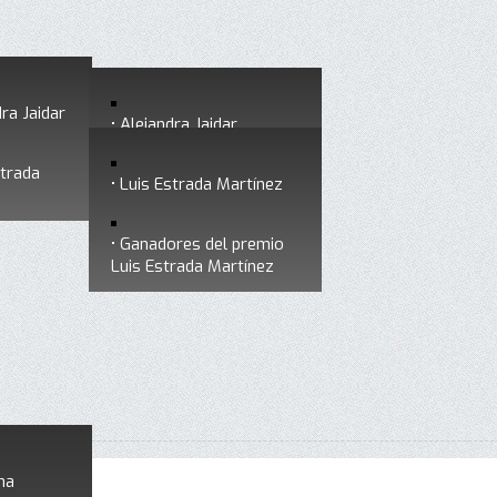
ra Jaidar
Alejandra Jaidar
strada
Ganadores del premio
Luis Estrada Martínez
Alejandra Jaidar
Ganadores del premio
Luis Estrada Martínez
na