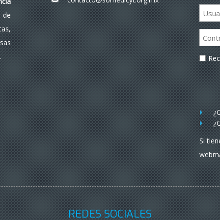
___
ncia
 de
as,
rsas
.
Re
¿O
¿O
Si tie
webma
REDES SOCIALES