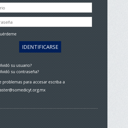
cuérdeme
IDENTIFICARSE
lvidó su usuario?
lvidó su contraseña?
ne problemas para accesar escriba a
ster@somedicyt.org.mx