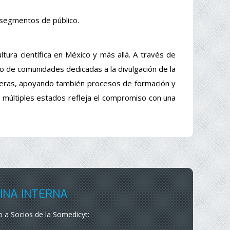
s segmentos de público.
ultura
científica
en
México y
más
allá
. A
través
de
lo
de
comunidades
dedicadas
a la
divulgación
de la
eras
,
apoyando
también
procesos
de
formación
y
n
múltiples
estados
refleja
el
compromiso
con
una
INA INTERNA
 a Socios de la Somedicyt: