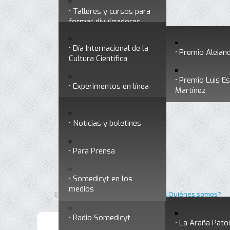
Talleres y cursos para
Divulgación
Historia
formar divulgadores
Premios a divulgadores
Día Internacional de la
Otros servicios
Premio Alejand
Cultura Científica
Premio Luis E
Experimentos en línea
Noticias
Martínez
Ligas de interés
Noticias y boletines
Museo Chiapas de
Para Prensa
Ciencia y Tecnología
Contacto
Somedicyt en los
Nuestra ciencia
medios
responde
Inicio
Somedicyt
Está aquí:
•
•
¿Quiénes somos?
Radio Somedicyt
La Araña Pato