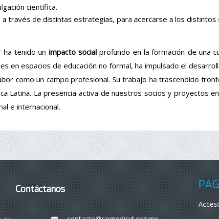
lgación científica.
co a través de distintas estrategias, para acercarse a los distinto
T
ha
tenido
un
impacto
social
profundo
en
la
formación
de
una
c
des
en
espacios
de
educación
no formal, ha
impulsado
el
desarrol
abor
como
un campo
profesional
. Su
trabajo
ha
trascendido
front
ca Latina. La
presencia
activa
de
nue
stros
socios
y
proyectos
e
nal
e
internacional
.
PÁG
Contáctanos
Acceso
contacto@somedicyt.org.mx