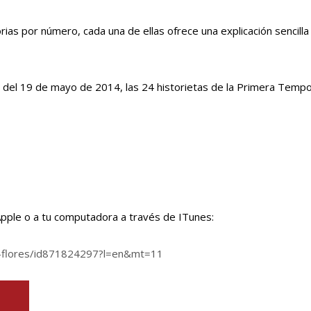
as por número, cada una de ellas ofrece una explicación sencilla
rtir del 19 de mayo de 2014, las 24 historietas de la Primera Temp
Apple o a tu computadora a través de ITunes:
ez-flores/id871824297?l=en&mt=11