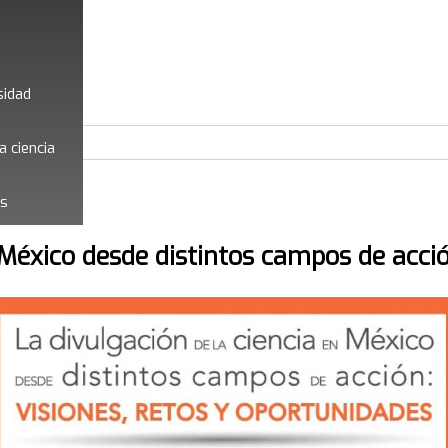
sidad
a ciencia
es
 México desde distintos campos de acci