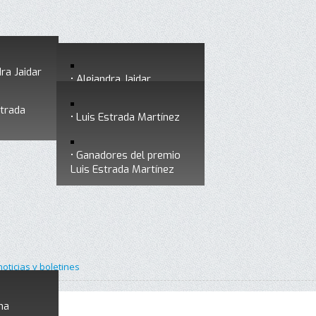
ra Jaidar
Alejandra Jaidar
strada
Ganadores del premio
Luis Estrada Martínez
Alejandra Jaidar
Ganadores del premio
Luis Estrada Martínez
noticias y boletines
na