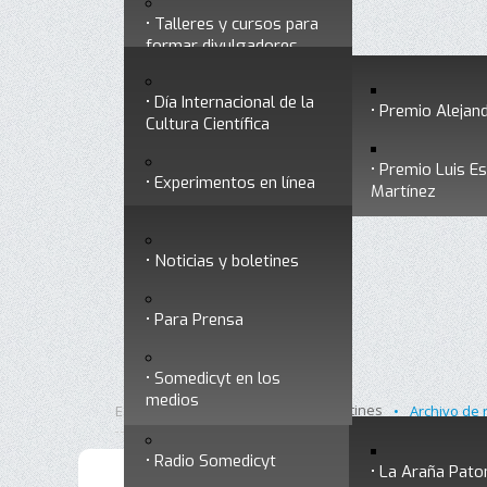
Talleres y cursos para
Divulgación
Historia
formar divulgadores
Premios a divulgadores
Día Internacional de la
Otros servicios
Premio Alejand
Cultura Científica
Premio Luis E
Experimentos en línea
Noticias
Martínez
Ligas de interés
Noticias y boletines
Museo Chiapas de
Para Prensa
Ciencia y Tecnología
Contacto
Somedicyt en los
Nuestra ciencia
medios
responde
Inicio
Noticias y boletines
Está aquí:
•
•
Archivo de 
Radio Somedicyt
La Araña Pato