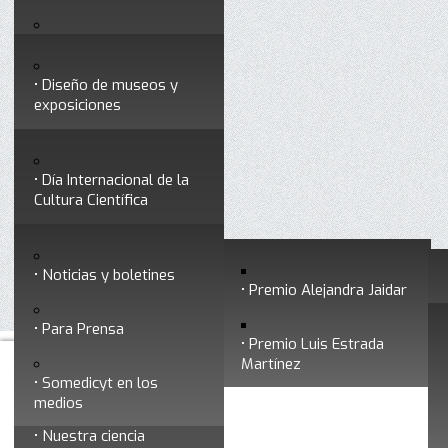
Testimonios
Servicios
Congresos
Acceso para Socios
Diseño de museos y
Consejo Directivo
exposiciones
Socios vigentes
Divulgación
Divisiones
Talleres y cursos para
profesionales
formar divulgadores
Día Internacional de la
Cultura Científica
Noticias
Historia
Otros servicios
Experimentos en línea
Noticias y boletines
Premios a divulgadores
Premio Alejandra Jaidar
Ligas de interés
Contacto
Para Prensa
Premio Luis Estrada
Museo Chiapas de
Martínez
Ciencia y Tecnología
Somedicyt en los
medios
Nuestra ciencia