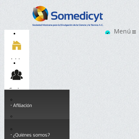
Inicio
Socios
Afiliación
Somedicyt
Coloquios y seminarios
¿Quiénes somos?