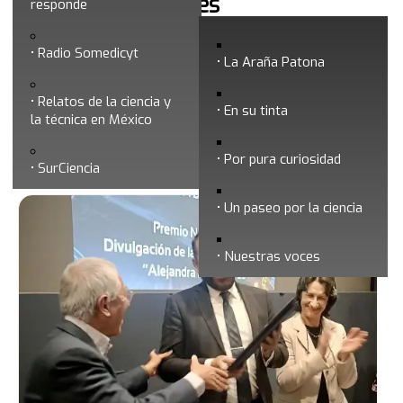
Noticias y boletines
responde
Radio Somedicyt
La Araña Patona
La ciencia y su divulgación son noticia. Por ello, hemos
Relatos de la ciencia y
destinado este espacio para los comunicados y boletines
En su tinta
la técnica en México
de prensa más recientes de la SOMEDICyT. Invitamos a
periodistas y medios de comunicación a utilizarlos de
Por pura curiosidad
SurCiencia
forma abierta citando la fuente. Gracias.
Un paseo por la ciencia
Nuestras voces