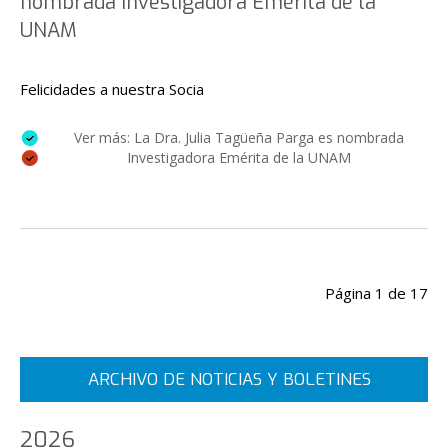
nombrada Investigadora Emérita de la
UNAM
Felicidades a nuestra Socia
Ver más: La Dra. Julia Tagüeña Parga es nombrada
Investigadora Emérita de la UNAM
Página 1 de 17
Inicio
Anterior
1
2
3
4
5
6
7
8
9
10
ARCHIVO DE NOTICIAS Y BOLETINES
Siguiente
Final
2026