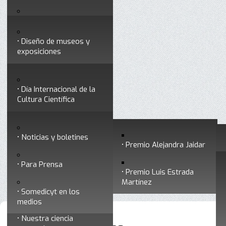
Testimonios
Servicios
Congresos
Acceso para Socios
Diseño de museos y
Consejo Directivo
exposiciones
Socios vigentes
Divulgación
Divisiones
Talleres y cursos para
profesionales
formar divulgadores
Día Internacional de la
Cultura Científica
Noticias
Historia
Otros servicios
Experimentos en línea
Noticias y boletines
Premios a divulgadores
Premio Alejandra Jaidar
Ligas de interés
Contacto
Para Prensa
Inicio
Está aquí:
•
Noticias y boletines
Premio Luis Estrada
Museo Chiapas de
Martínez
Ciencia y Tecnología
Somedicyt en los
medios
Nuestra ciencia