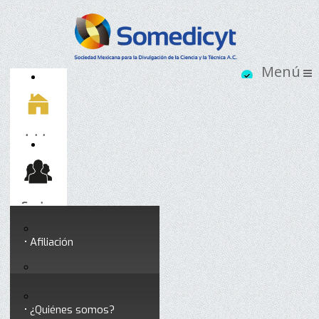
Inicio
Socios
Afiliación
Somedicyt
Coloquios y seminarios
¿Quiénes somos?