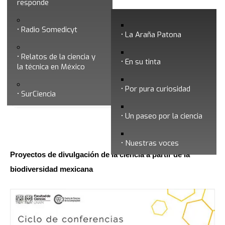
responde
Proyectos de divulgación de la ciencia a
Radio Somedicyt
partir de la biodiversidad mexicana
La Araña Patona
Relatos de la ciencia y
En su tinta
la técnica en México
Por pura curiosidad
SurCiencia
Un paseo por la ciencia
Fecha de publicación: 18/5/2021
Nuestras voces
Proyectos de divulgación de la ciencia a partir de la
biodiversidad mexicana