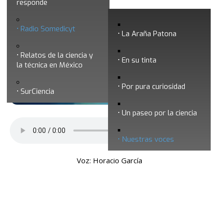
responde
Nuestras voces 12 - Los primeros pasos
Radio Somedicyt
de la Somedicyt
La Araña Patona
Relatos de la ciencia y
En su tinta
la técnica en México
Por pura curiosidad
SurCiencia
Un paseo por la ciencia
Nuestras voces
Voz: Horacio García