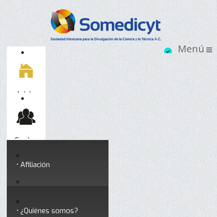
Inicio
Socios
Afiliación
Somedicyt
Coloquios y seminarios
¿Quiénes somos?