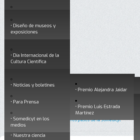
Testimonios
Servicios
Congresos
Acceso para Socios
Diseño de museos y
Consejo Directivo
exposiciones
Socios vigentes
Divulgación
Divisiones
Talleres y cursos para
profesionales
formar divulgadores
Día Internacional de la
Cultura Científica
Noticias
Historia
Otros servicios
Experimentos en línea
Noticias y boletines
Premios a divulgadores
Premio Alejandra Jaidar
Ligas de interés
Contacto
Para Prensa
Inicio
Divulgación
Radio Somedicyt
Está aquí:
•
•
•
Premio Luis Estrada
Museo Chiapas de
Nuestras voces
Martínez
Ciencia y Tecnología
Somedicyt en los
•
Nuestras voces 12 - Los primeros pasos de la Somedicyt
medios
Nuestra ciencia