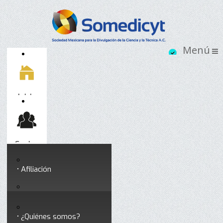
Inicio
Socios
Afiliación
Somedicyt
Coloquios y seminarios
¿Quiénes somos?