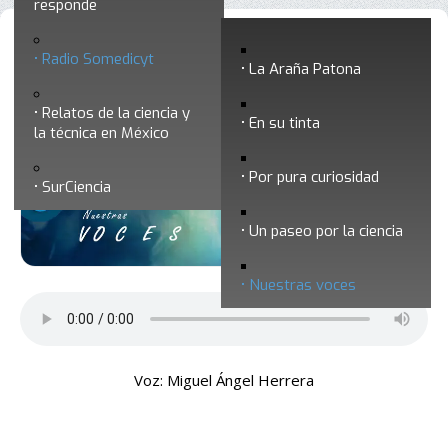
responde
Nuestras voces 11 - Si hubiera
Radio Somedicyt
La Araña Patona
extraterrestres se comunicarían con
Relatos de la ciencia y
nosotros a través de las ondas de radio
En su tinta
la técnica en México
Por pura curiosidad
SurCiencia
Un paseo por la ciencia
Nuestras voces
Voz: Miguel Ángel Herrera