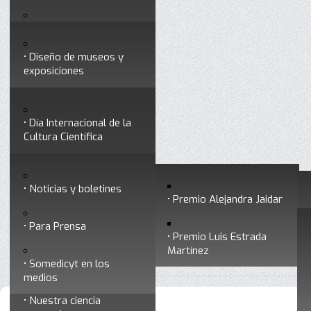
Testimonios
Servicios
Congresos
Acceso para Socios
Diseño de museos y
Consejo Directivo
exposiciones
Socios vigentes
Divulgación
Divisiones
Talleres y cursos para
profesionales
formar divulgadores
Día Internacional de la
Cultura Científica
Noticias
Historia
Otros servicios
Experimentos en línea
Noticias y boletines
Premios a divulgadores
Premio Alejandra Jaidar
Ligas de interés
Contacto
Para Prensa
Inicio
Divulgación
Radio Somedicyt
Está aquí:
•
•
•
Premio Luis Estrada
Museo Chiapas de
Nuestras voces
Martínez
•
Nuestras voces 13 - Premio Alejandra Jaidar
Ciencia y Tecnología
Somedicyt en los
medios
Nuestra ciencia