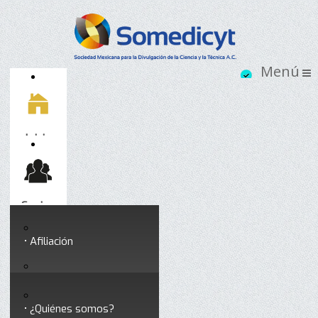
Inicio
Socios
Afiliación
Somedicyt
Coloquios y seminarios
¿Quiénes somos?