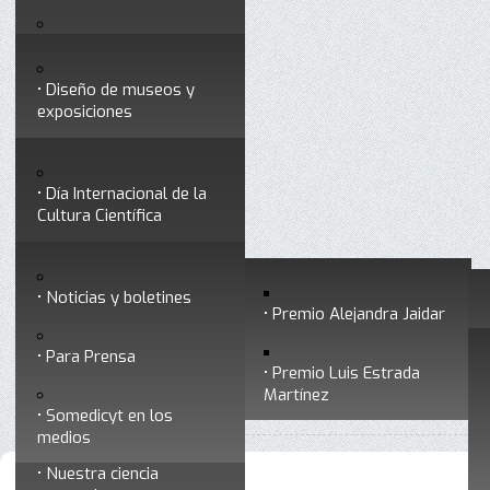
Testimonios
Servicios
Congresos
Acceso para Socios
Diseño de museos y
Consejo Directivo
exposiciones
Socios vigentes
Divulgación
Divisiones
Talleres y cursos para
profesionales
formar divulgadores
Día Internacional de la
Cultura Científica
Noticias
Historia
Otros servicios
Experimentos en línea
Noticias y boletines
Premios a divulgadores
Premio Alejandra Jaidar
Ligas de interés
Contacto
Para Prensa
Inicio
DICC
Está aquí:
•
Premio Luis Estrada
Museo Chiapas de
Martínez
•
Día Internacional de la Cultura Científica 2025
Ciencia y Tecnología
Somedicyt en los
medios
Nuestra ciencia