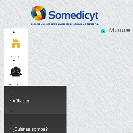
Inicio
Socios
Afiliación
Somedicyt
Coloquios y seminarios
¿Quiénes somos?