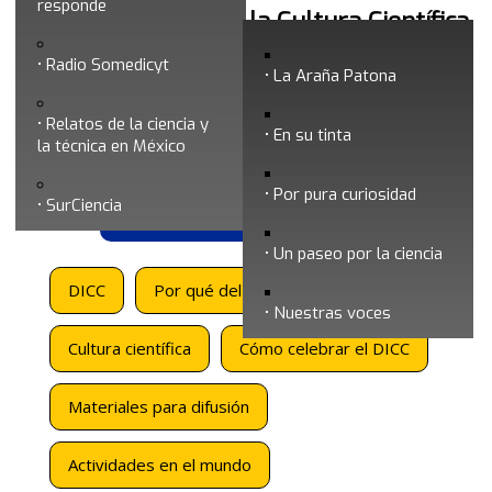
responde
Día Internacional de la Cultura Científica
Radio Somedicyt
La Araña Patona
Relatos de la ciencia y
En su tinta
la técnica en México
Por pura curiosidad
SurCiencia
Versión en español
Versión en inglés
Un paseo por la ciencia
DICC
Por qué del DICC
Nuestras voces
Cultura científica
Cómo celebrar el DICC
Materiales para difusión
Actividades en el mundo