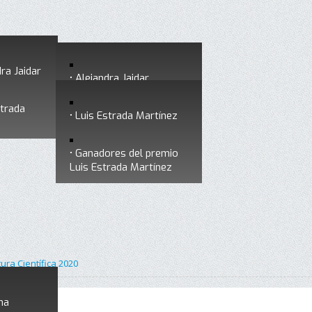
ra Jaidar
Alejandra Jaidar
strada
Ganadores del premio
Luis Estrada Martínez
Alejandra Jaidar
Ganadores del premio
Luis Estrada Martínez
tura Científica 2020
na