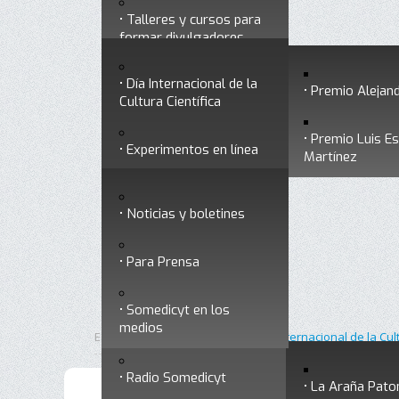
Talleres y cursos para
Divulgación
Historia
formar divulgadores
Premios a divulgadores
Día Internacional de la
Otros servicios
Premio Alejand
Cultura Científica
Premio Luis E
Experimentos en línea
Noticias
Martínez
Ligas de interés
Noticias y boletines
Museo Chiapas de
Para Prensa
Ciencia y Tecnología
Contacto
Somedicyt en los
Nuestra ciencia
medios
responde
Inicio
DICC
Está aquí:
•
•
Día Internacional de la Cul
Radio Somedicyt
La Araña Pato