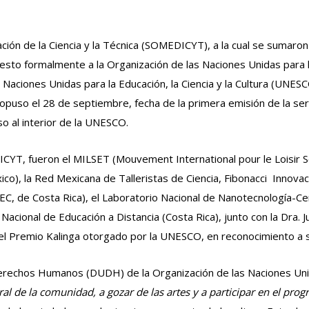
lgación de la Ciencia y la Técnica (SOMEDICYT), a la cual se sumar
esto formalmente a la Organización de las Naciones Unidas para la
Naciones Unidas para la Educación, la Ciencia y la Cultura (UNES
puso el 28 de septiembre, fecha de la primera emisión de la seri
so al interior de la UNESCO.
CYT, fueron el MILSET (Mouvement International pour le Loisir Sc
co), la Red Mexicana de Talleristas de Ciencia, Fibonacci  Innovac
EC, de Costa Rica), el Laboratorio Nacional de Nanotecnología-Cen
 Nacional de Educación a Distancia (Costa Rica), junto con la Dra. 
Premio Kalinga otorgado por la UNESCO, en reconocimiento a su l
os Derechos Humanos (DUDH) de la Organización de las Naciones U
l de la comunidad, a gozar de las artes y a participar en el progr