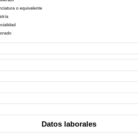
nciatura o equivalente
tría
cialidad
torado
Datos laborales