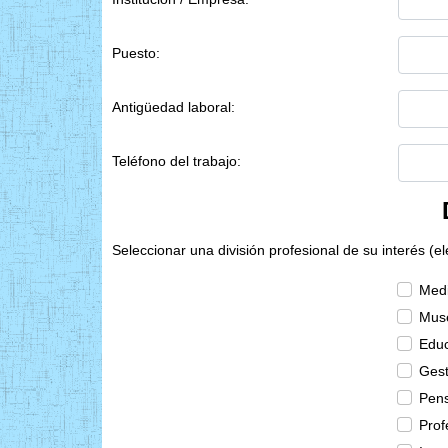
Puesto:
Antigüedad laboral:
Teléfono del trabajo:
Seleccionar una división profesional de su interés (e
Medi
Muse
Educ
Gest
Pens
Prof