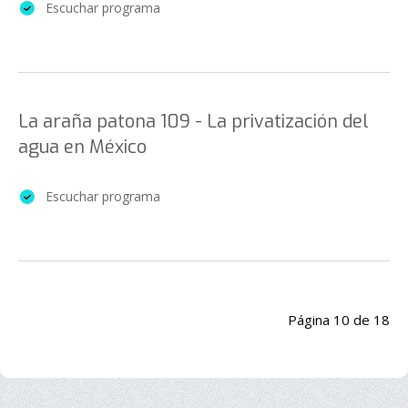
Escuchar programa
La araña patona 109 - La privatización del
agua en México
Escuchar programa
Página 10 de 18
Inicio
Anterior
5
6
7
8
9
10
11
12
13
14
Siguiente
Final