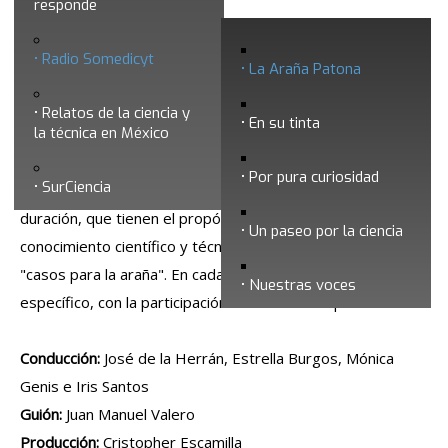
responde
La Araña Patona
Radio Somedicyt
La Araña Patona
Relatos de la ciencia y
En su tinta
la técnica en México
Por pura curiosidad
SurCiencia
Esta serie está integrada por programas de 25 minutos de
duración, que tienen el propósito de acercar al público al
Un paseo por la ciencia
conocimiento científico y técnico, a través de supuestos
"casos para la araña". En cada programa se aborda un caso
Nuestras voces
específico, con la participación de distintos especialistas.
Conducción:
José de la Herrán, Estrella Burgos, Mónica
Genis e Iris Santos
Guión:
Juan Manuel Valero
Producción:
Cristopher Escamilla