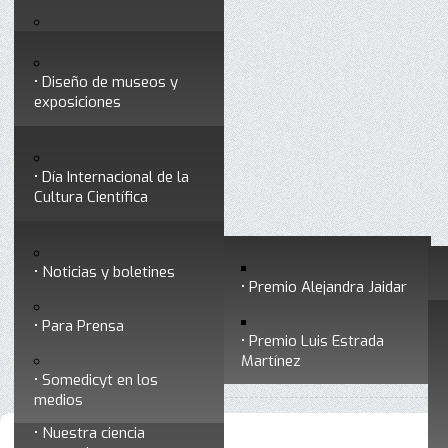
Testimonios
Servicios
Congresos
Acceso para Socios
Diseño de museos y
Consejo Directivo
exposiciones
Socios vigentes
Divulgación
Divisiones
Talleres y cursos para
profesionales
formar divulgadores
Día Internacional de la
Cultura Científica
Noticias
Historia
Otros servicios
Experimentos en línea
Noticias y boletines
Premios a divulgadores
Premio Alejandra Jaidar
Ligas de interés
Contacto
Para Prensa
Inicio
Divulgación
Radio Somedicyt
Está aquí:
•
•
Premio Luis Estrada
Museo Chiapas de
Martínez
•
La Araña Patona
Ciencia y Tecnología
Somedicyt en los
medios
Nuestra ciencia