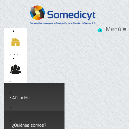
Inicio
Socios
Afiliación
Somedicyt
Coloquios y seminarios
¿Quiénes somos?