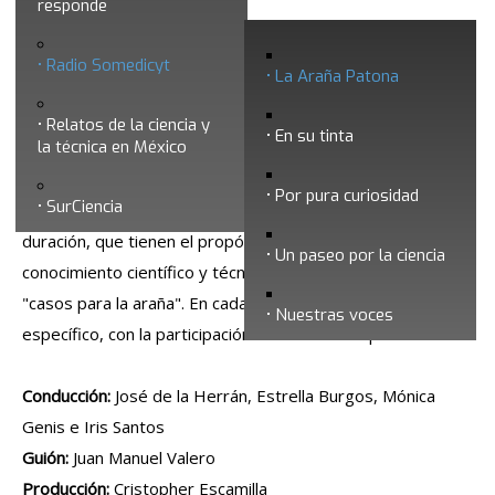
responde
La Araña Patona
Radio Somedicyt
La Araña Patona
Relatos de la ciencia y
En su tinta
la técnica en México
Por pura curiosidad
SurCiencia
Esta serie está integrada por programas de 25 minutos de
duración, que tienen el propósito de acercar al público al
Un paseo por la ciencia
conocimiento científico y técnico, a través de supuestos
"casos para la araña". En cada programa se aborda un caso
Nuestras voces
específico, con la participación de distintos especialistas.
Conducción:
José de la Herrán, Estrella Burgos, Mónica
Genis e Iris Santos
Guión:
Juan Manuel Valero
Producción:
Cristopher Escamilla