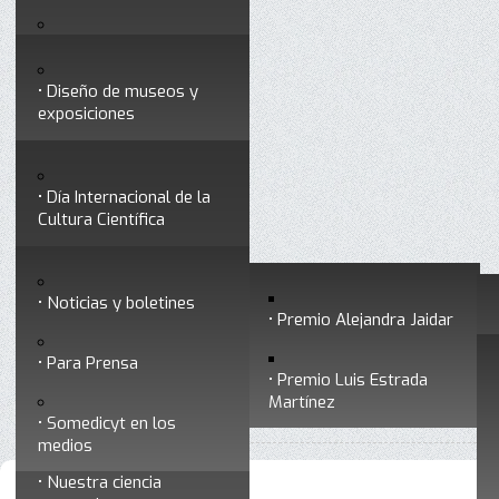
Testimonios
Servicios
Congresos
Acceso para Socios
Diseño de museos y
Consejo Directivo
exposiciones
Socios vigentes
Divulgación
Divisiones
Talleres y cursos para
profesionales
formar divulgadores
Día Internacional de la
Cultura Científica
Noticias
Historia
Otros servicios
Experimentos en línea
Noticias y boletines
Premios a divulgadores
Premio Alejandra Jaidar
Ligas de interés
Contacto
Para Prensa
Inicio
Divulgación
Radio Somedicyt
Está aquí:
•
•
Premio Luis Estrada
Museo Chiapas de
Martínez
•
La Araña Patona
Ciencia y Tecnología
Somedicyt en los
medios
Nuestra ciencia