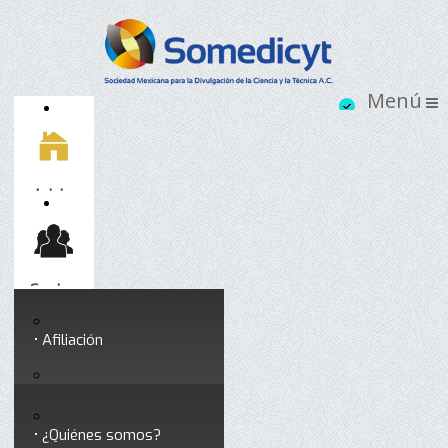
Inicio
Socios
Afiliación
Somedicyt
Coloquios y seminarios
¿Quiénes somos?