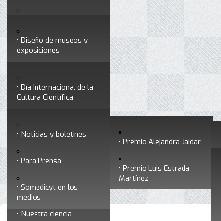
Testimonios
Servicios
Congresos
Acceso para Socios
Diseño de museos y
Consejo Directivo
exposiciones
Socios vigentes
Divulgación
Divisiones
Talleres y cursos para
profesionales
formar divulgadores
Día Internacional de la
Cultura Científica
Noticias
Historia
Otros servicios
Experimentos en línea
Noticias y boletines
Premios a divulgadores
Premio Alejandra Jaidar
Ligas de interés
Contacto
Para Prensa
Inicio
Divulgación
Radio Somedicyt
Está aquí:
•
•
•
Premio Luis Estrada
Museo Chiapas de
En su tinta
Martínez
•
En su tinta - Programa 251
Ciencia y Tecnología
Somedicyt en los
medios
Nuestra ciencia