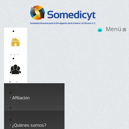
Inicio
Socios
Afiliación
Somedicyt
Coloquios y seminarios
¿Quiénes somos?