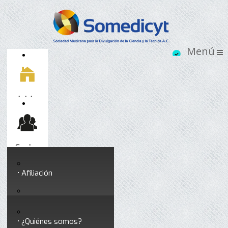
Inicio
Socios
Afiliación
Somedicyt
Coloquios y seminarios
¿Quiénes somos?