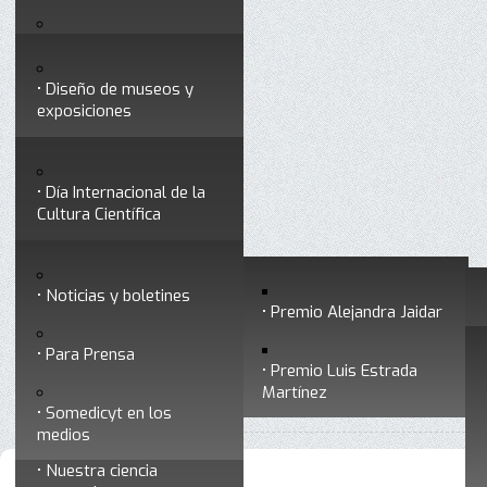
Testimonios
Servicios
Congresos
Acceso para Socios
Diseño de museos y
Consejo Directivo
exposiciones
Socios vigentes
Divulgación
Divisiones
Talleres y cursos para
profesionales
formar divulgadores
Día Internacional de la
Cultura Científica
Noticias
Historia
Otros servicios
Experimentos en línea
Noticias y boletines
Premios a divulgadores
Premio Alejandra Jaidar
Ligas de interés
Contacto
Para Prensa
Inicio
Divulgación
Radio Somedicyt
Está aquí:
•
•
•
Premio Luis Estrada
Museo Chiapas de
En su tinta
Martínez
•
En su tinta - Programa 250
Ciencia y Tecnología
Somedicyt en los
medios
Nuestra ciencia