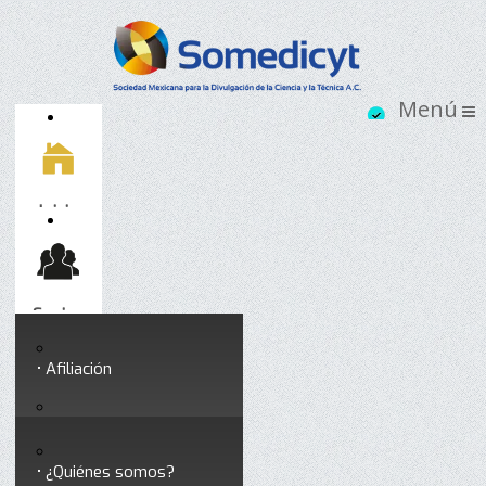
Inicio
Socios
Afiliación
Somedicyt
Coloquios y seminarios
¿Quiénes somos?