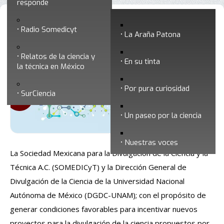
responde
Premio Luis Estrada Martínez a la
Radio Somedicyt
La Araña Patona
divulgación científica realizada por
Relatos de la ciencia y
jóvenes 2019
En su tinta
la técnica en México
Por pura curiosidad
SurCiencia
Un paseo por la ciencia
Nuestras voces
La Sociedad Mexicana para la Divulgación de la Ciencia y la
Técnica A.C. (SOMEDICyT) y la Dirección General de
Divulgación de la Ciencia de la Universidad Nacional
Autónoma de México (DGDC-UNAM); con el propósito de
generar condiciones favorables para incentivar nuevos
proyectos para la divulgación de la ciencia propuestos por