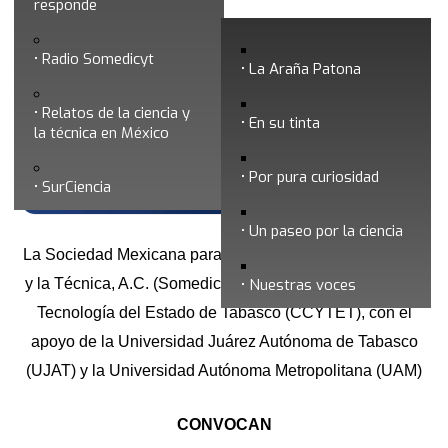
responde
XXIII Congreso Nacional de Divulgación
Radio Somedicyt
de la Ciencia y la Técnica
La Araña Patona
Relatos de la ciencia y
En su tinta
la técnica en México
Por pura curiosidad
SurCiencia
Un paseo por la ciencia
La Sociedad Mexicana para la Divulgación de la Ciencia
y la Técnica, A.C. (Somedicyt) y el Consejo de Ciencia y
Nuestras voces
Tecnología del Estado de Tabasco (CCYTET), con el
apoyo de la Universidad Juárez Autónoma de Tabasco
(UJAT) y la Universidad Autónoma Metropolitana (UAM)
CONVOCAN