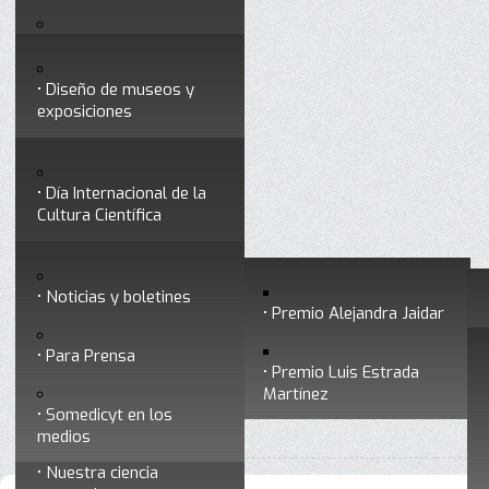
Testimonios
Servicios
Congresos
Acceso para Socios
Diseño de museos y
Consejo Directivo
exposiciones
Socios vigentes
Divulgación
Divisiones
Talleres y cursos para
profesionales
formar divulgadores
Día Internacional de la
Cultura Científica
Noticias
Historia
Otros servicios
Experimentos en línea
Noticias y boletines
Premios a divulgadores
Premio Alejandra Jaidar
Ligas de interés
Contacto
Para Prensa
Inicio
Somedicyt
Congresos
Está aquí:
•
•
Premio Luis Estrada
Museo Chiapas de
Martínez
•
XXIII Congreso Nacional de Divulgación de la Ciencia y la
Ciencia y Tecnología
Somedicyt en los
Técnica
medios
Nuestra ciencia