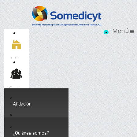
Inicio
Socios
Afiliación
Somedicyt
Coloquios y seminarios
¿Quiénes somos?