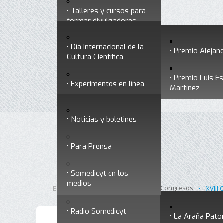
Talleres y cursos para
Divulgación
Historia
formar divulgadores
Premios a divulgadores
Día Internacional de la
Otros servicios
Premio Alejand
Cultura Científica
Premio Luis E
Experimentos en línea
Noticias
Martínez
Ligas de interés
Noticias y boletines
Museo Chiapas de
Para Prensa
Ciencia y Tecnología
Contacto
Somedicyt en los
Nuestra ciencia
medios
responde
Inicio
Somedicyt
Congresos
Está aquí:
•
•
•
XVIII
Radio Somedicyt
La Araña Pato