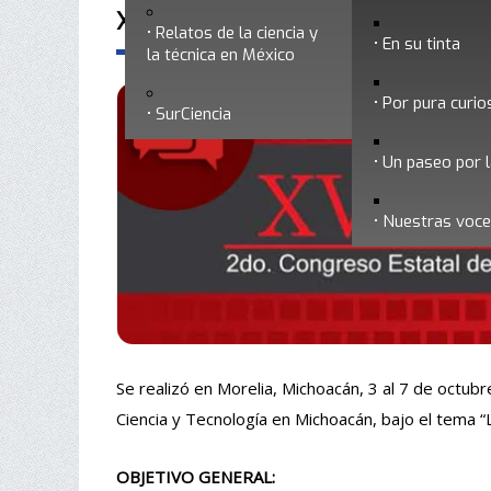
XVIII Congreso Nacional de Divulga
Relatos de la ciencia y
En su tinta
la técnica en México
Por pura curio
SurCiencia
Un paseo por l
Nuestras voc
Se realizó en Morelia, Michoacán, 3 al 7 de octubr
Ciencia y Tecnología en Michoacán, bajo el tema “L
OBJETIVO GENERAL: