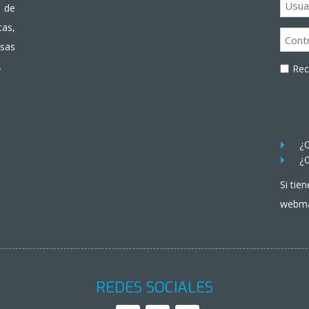
 de
as,
rsas
.
Re
¿O
¿O
Si tie
webma
REDES SOCIALES