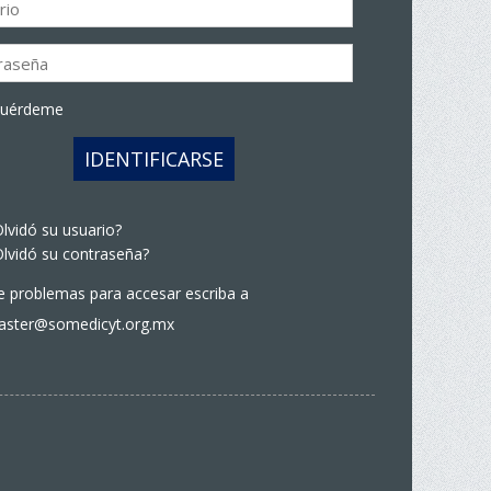
cuérdeme
IDENTIFICARSE
lvidó su usuario?
lvidó su contraseña?
ne problemas para accesar escriba a
ster@somedicyt.org.mx