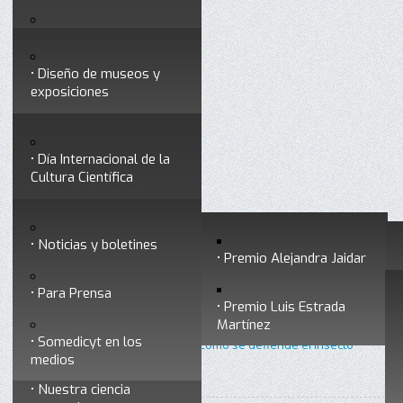
Testimonios
Servicios
Congresos
Acceso para Socios
Diseño de museos y
Consejo Directivo
exposiciones
Socios vigentes
Divulgación
Divisiones
Talleres y cursos para
profesionales
formar divulgadores
Día Internacional de la
Cultura Científica
Noticias
Historia
Otros servicios
Experimentos en línea
Noticias y boletines
Premios a divulgadores
Premio Alejandra Jaidar
Ligas de interés
Contacto
Para Prensa
Inicio
Divulgación
Radio Somedicyt
Está aquí:
•
•
•
Premio Luis Estrada
Museo Chiapas de
Un paseo por la ciencia
Martínez
Ciencia y Tecnología
Somedicyt en los
•
Un paseo por la ciencia 26 - ¿Cómo se defiende el insecto
medios
Manduca Sexta de la toxina Cry?
Nuestra ciencia