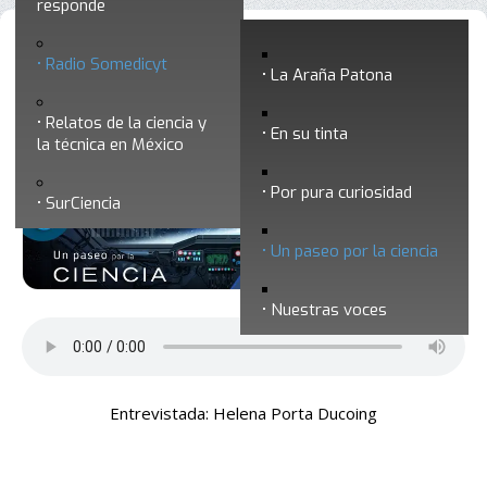
responde
Un paseo por la ciencia 26 - ¿Cómo se
Radio Somedicyt
La Araña Patona
defiende el insecto Manduca Sexta de la
Relatos de la ciencia y
toxina Cry?
En su tinta
la técnica en México
Por pura curiosidad
SurCiencia
Un paseo por la ciencia
Nuestras voces
Entrevistada: Helena Porta Ducoing