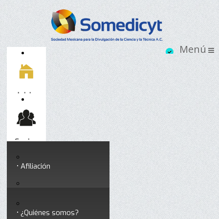
Inicio
Socios
Afiliación
Somedicyt
Coloquios y seminarios
¿Quiénes somos?