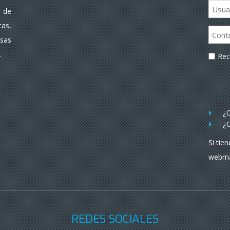
 de
as,
rsas
.
Re
¿O
¿O
Si tie
webma
REDES SOCIALES