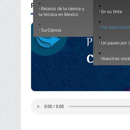
Por pura curiosidad 7 - Qué sabro
Relatos de la ciencia y
En su tinta
la técnica en México
Por pura curio
SurCiencia
Un paseo por l
Nuestras voc