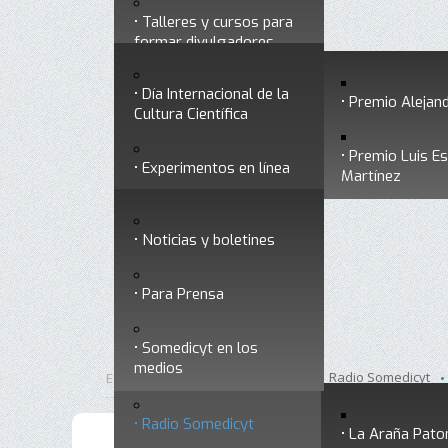
Talleres y cursos para
Divulgación
Historia
formar divulgadores
Premios a divulgadores
Día Internacional de la
Otros servicios
Premio Alejand
Cultura Científica
Premio Luis E
Experimentos en línea
Noticias
Martínez
Ligas de interés
Noticias y boletines
Museo Chiapas de
Para Prensa
Ciencia y Tecnología
Contacto
Somedicyt en los
Nuestra ciencia
medios
responde
Inicio
Divulgación
Radio Somedicyt
Está aquí:
•
•
•
Radio Somedicyt
La Araña Pato