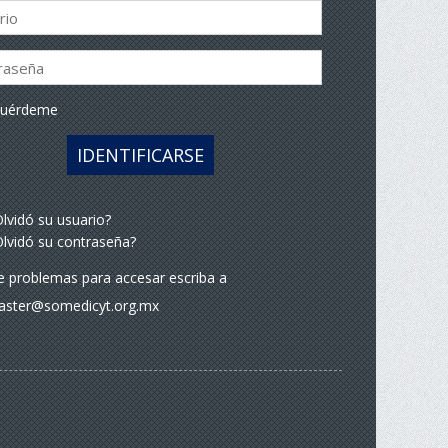
cuérdeme
IDENTIFICARSE
lvidó su usuario?
lvidó su contraseña?
ne problemas para accesar escriba a
ster@somedicyt.org.mx