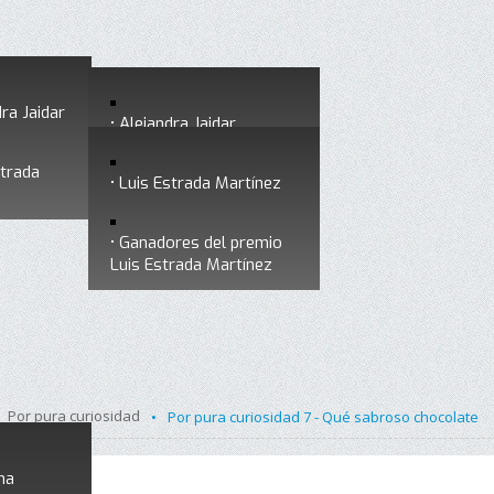
ra Jaidar
Alejandra Jaidar
strada
Ganadores del premio
Luis Estrada Martínez
Alejandra Jaidar
Ganadores del premio
Luis Estrada Martínez
Por pura curiosidad
•
Por pura curiosidad 7 - Qué sabroso chocolate
na