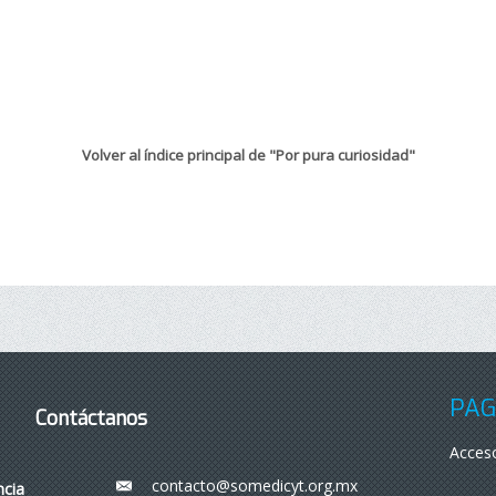
Volver al índice principal de "Por pura curiosidad"
PÁG
Contáctanos
Acceso
contacto@somedicyt.org.mx
___
ncia