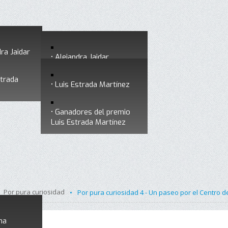
ra Jaidar
Alejandra Jaidar
strada
Ganadores del premio
Luis Estrada Martínez
Alejandra Jaidar
Ganadores del premio
Luis Estrada Martínez
Por pura curiosidad
•
Por pura curiosidad 4 - Un paseo por el Centro
na