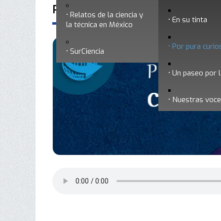
Por pura curiosidad 4 - Un paseo
Relatos de la ciencia y
En su tinta
la técnica en México
Por pura curio
SurCiencia
Un paseo por l
Nuestras voc