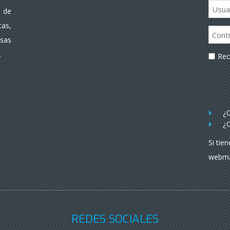
 de
as,
rsas
.
Re
¿O
¿O
Si tie
webma
REDES SOCIALES