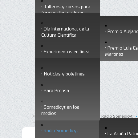
Talleres y cursos para
Divulgación
Historia
formar divulgadores
Premios a divulgadores
Día Internacional de la
Otros servicios
Premio Alejand
Cultura Científica
Premio Luis E
Experimentos en línea
Noticias
Martínez
Ligas de interés
Noticias y boletines
Museo Chiapas de
Para Prensa
Ciencia y Tecnología
Contacto
Somedicyt en los
Nuestra ciencia
medios
responde
Inicio
Divulgación
Radio Somedicyt
Está aquí:
•
•
•
Radio Somedicyt
La Araña Pato