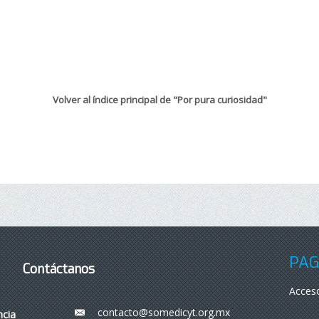
Volver al índice principal de "Por pura curiosidad"
PÁG
Contáctanos
Acceso
contacto@somedicyt.org.mx
___
ncia