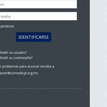
cuérdeme
IDENTIFICARSE
lvidó su usuario?
lvidó su contraseña?
ne problemas para accesar escriba a
ster@somedicyt.org.mx