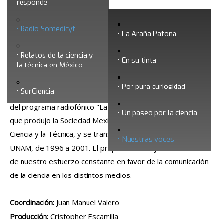
responde
Nuestras voces
Radio Somedicyt
La Araña Patona
Relatos de la ciencia y
En su tinta
la técnica en México
Por pura curiosidad
SurCiencia
Los audios de la serie
“Nuestras voces”
son fragmentos
del programa radiofónico "La respuesta está en la ciencia",
Un paseo por la ciencia
que produjo la Sociedad Mexicana para la Divulgación de la
Ciencia y la Técnica, y se transmitió a través de Radio
Nuestras voces
UNAM, de 1996 a 2001. El propósito es dejar constancia
de nuestro esfuerzo constante en favor de la comunicación
de la ciencia en los distintos medios.
Coordinación:
Juan Manuel Valero
Producción:
Cristopher Escamilla