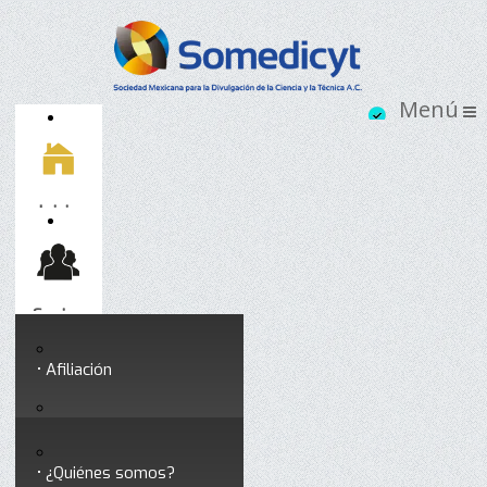
Inicio
Socios
Afiliación
Somedicyt
Coloquios y seminarios
¿Quiénes somos?