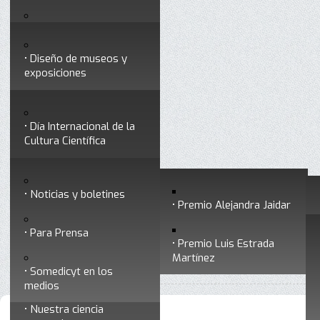
Testimonios
Servicios
Congresos
Acceso para Socios
Diseño de museos y
Consejo Directivo
exposiciones
Socios vigentes
Divulgación
Divisiones
Talleres y cursos para
profesionales
formar divulgadores
Día Internacional de la
Cultura Científica
Noticias
Historia
Otros servicios
Experimentos en línea
Noticias y boletines
Premios a divulgadores
Premio Alejandra Jaidar
Ligas de interés
Contacto
Para Prensa
Inicio
Divulgación
Radio Somedicyt
Está aquí:
•
•
Premio Luis Estrada
Museo Chiapas de
Martínez
•
Nuestras voces
Ciencia y Tecnología
Somedicyt en los
medios
Nuestra ciencia