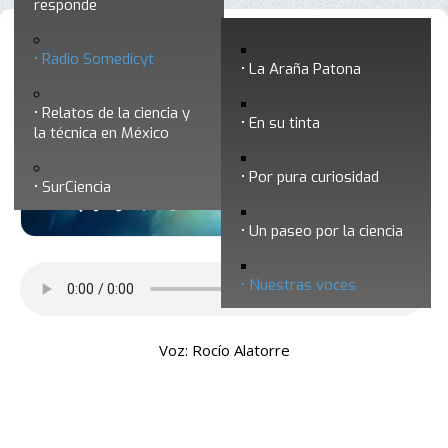
responde
Nuestras voces 20 - Cómo surge el
Radio Somedicyt
La Araña Patona
concepto de desarrollo sustentable
Relatos de la ciencia y
En su tinta
la técnica en México
Por pura curiosidad
SurCiencia
Un paseo por la ciencia
Nuestras voces
Voz: Rocío Alatorre