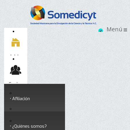
Inicio
Socios
Afiliación
Somedicyt
Coloquios y seminarios
¿Quiénes somos?