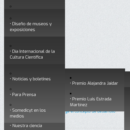
Testimonios
Servicios
Congresos
Acceso para Socios
Diseño de museos y
Consejo Directivo
exposiciones
Socios vigentes
Divulgación
Divisiones
Talleres y cursos para
profesionales
formar divulgadores
Día Internacional de la
Cultura Científica
Noticias
Historia
Otros servicios
Experimentos en línea
Noticias y boletines
Premios a divulgadores
Premio Alejandra Jaidar
Ligas de interés
Contacto
Para Prensa
Inicio
Divulgación
Radio Somedicyt
Está aquí:
•
•
•
Premio Luis Estrada
Museo Chiapas de
Nuestras voces
Martínez
Ciencia y Tecnología
Somedicyt en los
•
Nuestras voces 20 - Cómo surge el concepto de desarrollo
medios
sustentable
Nuestra ciencia