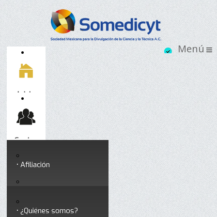
Inicio
Socios
Afiliación
Somedicyt
Coloquios y seminarios
¿Quiénes somos?