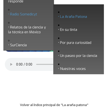
responde
La araña patona 255 - Transiciones de
Radio Somedicyt
fase en nanosistemas
La Araña Patona
Relatos de la ciencia y
En su tinta
la técnica en México
Por pura curiosidad
SurCiencia
Un paseo por la ciencia
Nuestras voces
Volver al índice principal de "La araña patona"