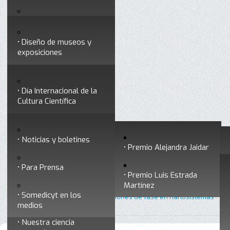
Testimonios
Servicios
Congresos
Acceso para Socios
Diseño de museos y
Consejo Directivo
exposiciones
Socios vigentes
Divulgación
Divisiones
Talleres y cursos para
profesionales
formar divulgadores
Día Internacional de la
Cultura Científica
Noticias
Historia
Otros servicios
Experimentos en línea
Noticias y boletines
Premios a divulgadores
Premio Alejandra Jaidar
Ligas de interés
Contacto
Para Prensa
Inicio
Divulgación
Radio Somedicyt
Está aquí:
•
•
•
Premio Luis Estrada
Museo Chiapas de
La Araña Patona
Martínez
Ciencia y Tecnología
Somedicyt en los
•
La araña patona 255 - Transiciones de fase en nanosistemas
medios
Nuestra ciencia