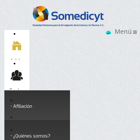
Inicio
Socios
Afiliación
Somedicyt
Coloquios y seminarios
¿Quiénes somos?