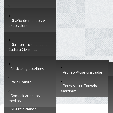
Testimonios
Servicios
Congresos
Acceso para Socios
Diseño de museos y
Consejo Directivo
exposiciones
Socios vigentes
Divulgación
Divisiones
Talleres y cursos para
profesionales
formar divulgadores
Día Internacional de la
Cultura Científica
Noticias
Historia
Otros servicios
Experimentos en línea
Noticias y boletines
Premios a divulgadores
Premio Alejandra Jaidar
Ligas de interés
Contacto
Para Prensa
Inicio
Divulgación
Radio Somedicyt
Está aquí:
•
•
•
Premio Luis Estrada
Museo Chiapas de
En su tinta
Martínez
•
En su tinta - Programa 247
Ciencia y Tecnología
Somedicyt en los
medios
Nuestra ciencia