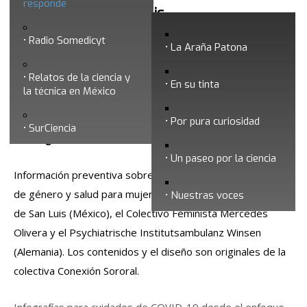
responde
El Colegio de San Luis
Radio Somedicyt
La Araña Patona
Relatos de la ciencia y
En su tinta
la técnica en México
Por pura curiosidad
SurCiencia
El Colegio de San Luis, A.C.
Un paseo por la ciencia
Información preventiva sobre COVID-19 con un enfoque
de género y salud para mujeres que desarrolló el Colegio
Nuestras voces
de San Luis (México), el Colectivo Feminista Mercedes
Olivera y el Psychiatrische Institutsambulanz Winsen
(Alemania). Los contenidos y el diseño son originales de la
colectiva Conexión Sororal.
Infografías para cuidados de COVID-19 desde el enfoque