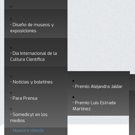
Testimonios
Servicios
Congresos
Acceso para Socios
Diseño de museos y
Consejo Directivo
exposiciones
Socios vigentes
Divulgación
Divisiones
Talleres y cursos para
profesionales
formar divulgadores
Día Internacional de la
Cultura Científica
Noticias
Historia
Otros servicios
Experimentos en línea
Noticias y boletines
Premios a divulgadores
Premio Alejandra Jaidar
Ligas de interés
Contacto
Para Prensa
Inicio
Divulgación
Nuestra ciencia responde
Está aquí:
•
•
Premio Luis Estrada
Museo Chiapas de
Martínez
•
El Colegio de San Luis
Ciencia y Tecnología
Somedicyt en los
medios
Nuestra ciencia