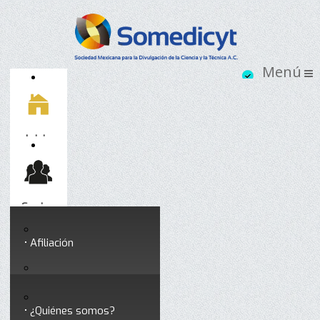
Inicio
Socios
Afiliación
Somedicyt
Coloquios y seminarios
¿Quiénes somos?